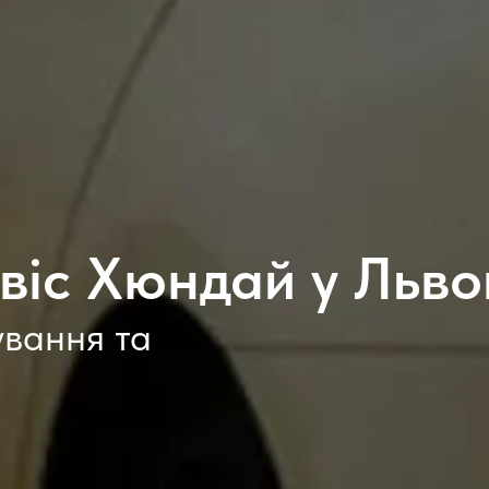
віс Хюндай у Льво
ування та