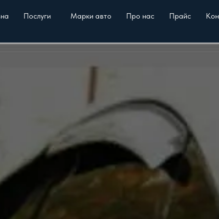
вна
Послуги
Марки авто
Про нас
Прайс
Кон