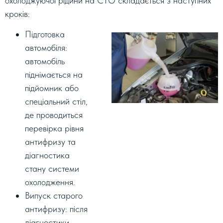
охолоджуючої рідини на СТО складається з наступних
кроків:
Підготовка
автомобіля:
автомобіль
піднімається на
підйомник або
спеціальний стіл,
де проводиться
перевірка рівня
антифризу та
діагностика
стану системи
охолодження.
Випуск старого
антифризу: після
діагностики,