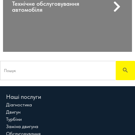
Технічне обслуговування
автомобіля
Search
for:
Sear
Наші послуги
Діагностика
Двигун
Турбіни
Заміна двигуна
Обслуговування